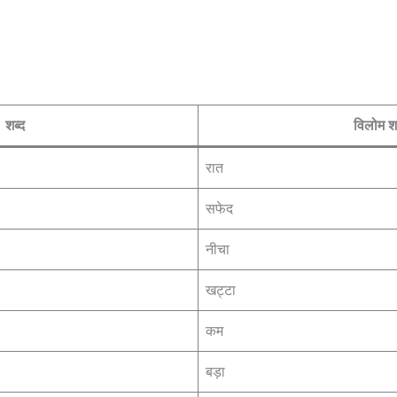
शब्द
विलोम श
रात
सफेद
नीचा
खट्टा
कम
बड़ा