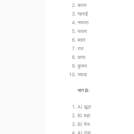
काला
गहराई
नफरत
पतला
बाहर
रात
छाया
कुरूप
ज्यादा
भाग B:
A) झूठा
B) बड़ा
B) तेज
A) ठंडा