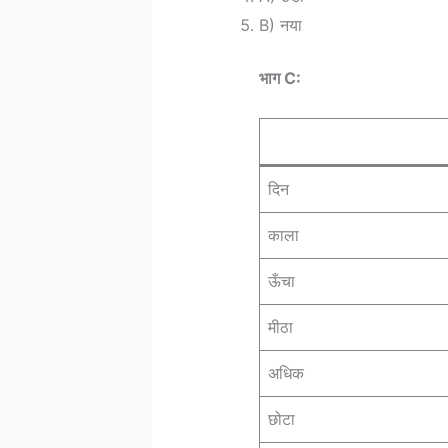
B) नया
भाग C:
दिन
काला
ऊँचा
मीठा
अधिक
छोटा