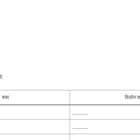
ं:
शब्द
विलोम श
_______
_______